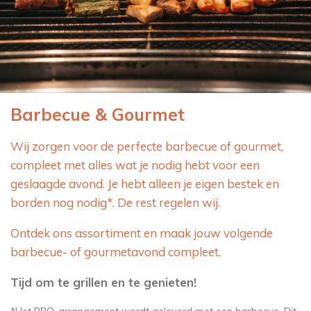
Barbecue & Gourmet
Wij zorgen voor de perfecte barbecue of gourmet,
compleet met alles wat je nodig hebt voor een
geslaagde avond. Je hebt alleen je eigen bestek en
borden nog nodig*. De rest regelen wij.
Ontdek ons assortiment en maak jouw volgende
barbecue- of gourmetavond compleet.
Tijd om te grillen en te genieten!