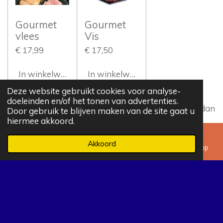
Gourmet
Gourmet
vlees
Vis
€ 17,99
€ 17,50
In winkelwagen
In winkelwagen
Deze website gebruikt cookies voor analyse-
doeleinden en/of het tonen van advertenties.
Mist u een artikel? Neem dan
contact
met ons op, dan
Door gebruik te blijven maken van de site gaat u
hiermee akkoord.
kijken we of we het kunnen leveren.
Akkoord
E-mailadres
Telefoonnummer
Kaart
WhatsApp
F
W
a
h
c
a
© 2008 - 2024 Campingstore Zeewolde
e
t
b
s