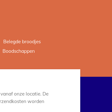
Belegde broodjes
Boodschappen
vanaf onze locatie. De
verzendkosten worden