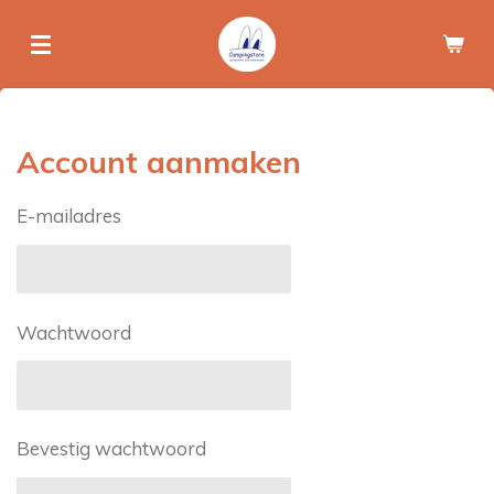
Ga
direct
naar
de
hoofdinhoud
Account aanmaken
E-mailadres
Wachtwoord
Bevestig wachtwoord