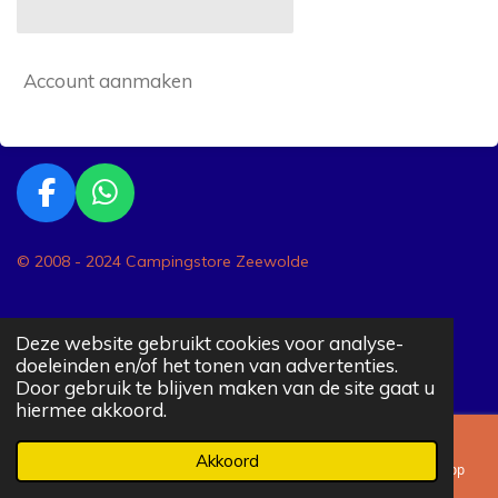
Account aanmaken
F
W
a
h
c
a
© 2008 - 2024 Campingstore Zeewolde
e
t
b
s
o
A
Deze website gebruikt cookies voor analyse-
doeleinden en/of het tonen van advertenties.
o
p
Door gebruik te blijven maken van de site gaat u
k
p
hiermee akkoord.
Akkoord
E-mailadres
Telefoonnummer
Kaart
WhatsApp