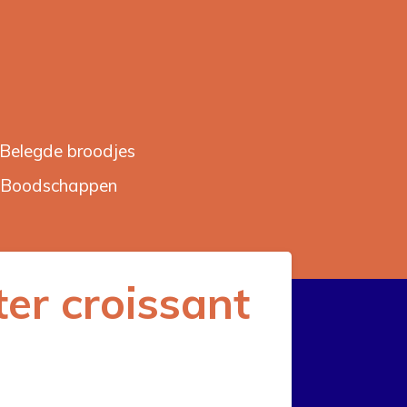
Belegde broodjes
Boodschappen
er croissant