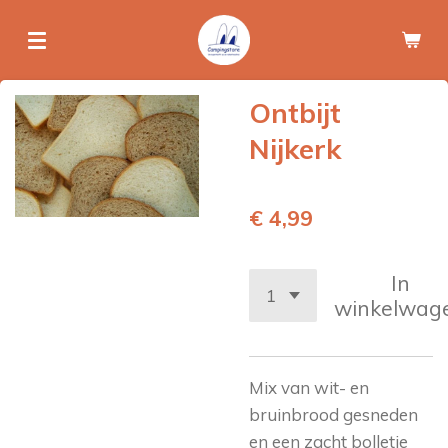
Ga
direct
naar
de
Ontbijt
hoofdinhoud
Nijkerk
€ 4,99
In
winkelwag
Mix van wit- en
bruinbrood gesneden
en een zacht bolletje