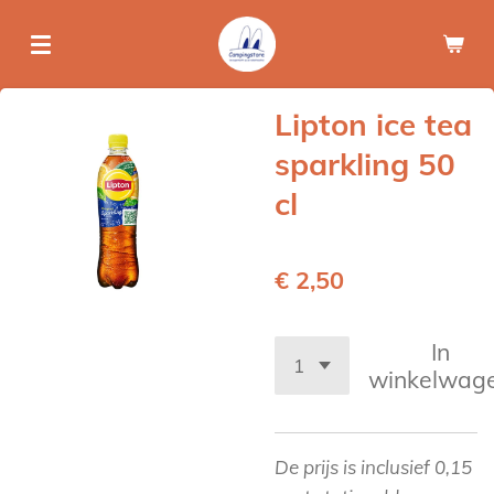
Ga
direct
naar
de
Lipton ice tea
hoofdinhoud
sparkling 50
cl
€ 2,50
In
winkelwag
De prijs is inclusief 0,15