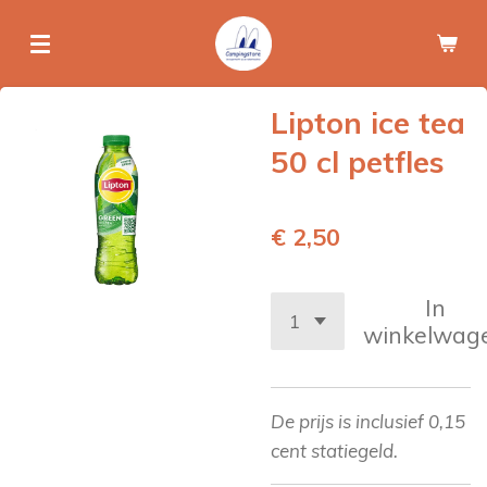
Ga
direct
naar
de
Lipton ice tea
hoofdinhoud
50 cl petfles
€ 2,50
In
winkelwag
De prijs is inclusief 0,15
cent statiegeld.