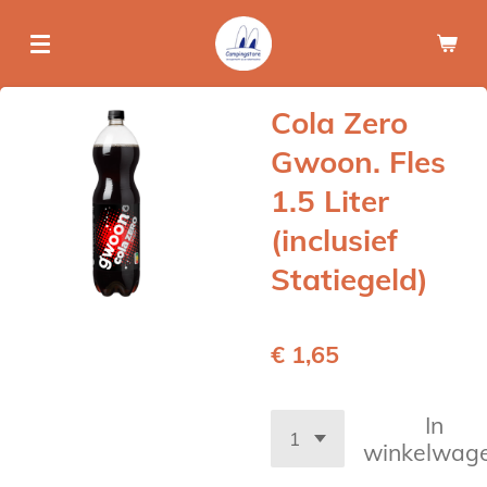
Ga
direct
naar
de
Cola Zero
hoofdinhoud
Gwoon. Fles
1.5 Liter
(inclusief
Statiegeld)
€ 1,65
In
winkelwag