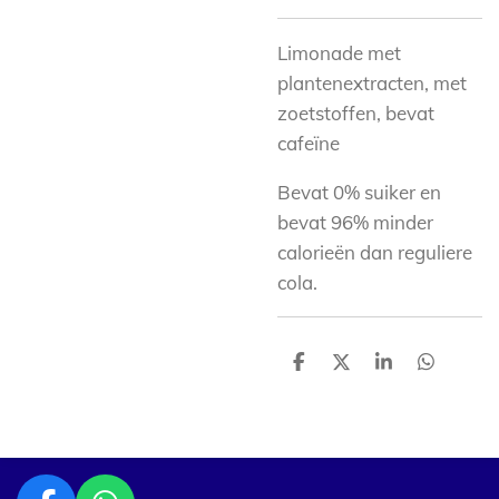
Limonade met
plantenextracten, met
zoetstoffen, bevat
cafeïne
Bevat 0% suiker en
bevat 96% minder
calorieën dan reguliere
cola.
D
D
S
D
e
e
h
e
l
e
a
l
e
l
r
e
n
e
n