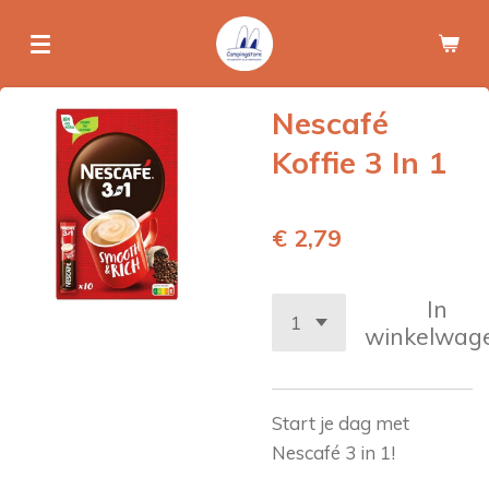
Ga
direct
naar
de
Nescafé
hoofdinhoud
Koffie 3 In 1
€ 2,79
In
winkelwag
Start je dag met
Nescafé 3 in 1!