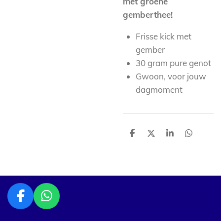
met groene
gemberthee!
Frisse kick met
gember
30 gram pure genot
Gwoon, voor jouw
dagmoment
D
D
S
D
e
e
h
e
l
e
a
l
e
l
r
e
n
e
n
F
W
a
h