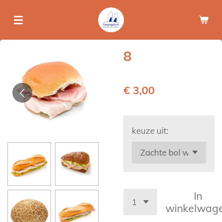
Ga
direct
naar
de
8
hoofdinhoud
€ 3,00
keuze uit:
In
winkelwag