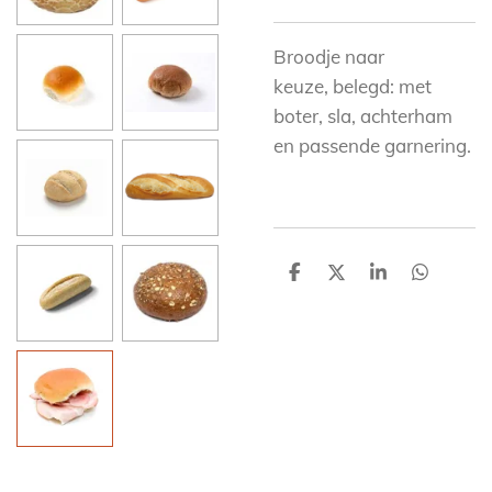
Broodje naar
keuze,
belegd: met
boter, sla, achterham
en passende garnering.
D
D
S
D
e
e
h
e
l
e
a
l
e
l
r
e
n
e
n