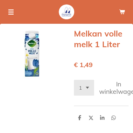
Ga
direct
naar
de
Melkan volle
hoofdinhoud
melk 1 Liter
€ 1,49
In
winkelwag
D
D
S
D
e
e
h
e
l
e
a
l