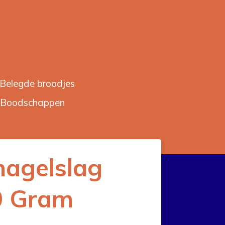
Belegde broodjes
Boodschappen
hagelslag
0 Gram