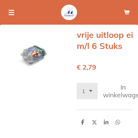
Ga
direct
naar
de
vrije uitloop ei
hoofdinhoud
m/l 6 Stuks
€ 2,79
In
winkelwag
D
D
S
D
e
e
h
e
l
e
a
l