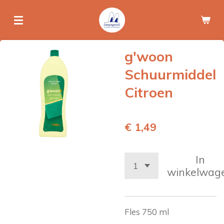
Ga
direct
naar
de
g'woon
hoofdinhoud
Schuurmiddel
Citroen
€ 1,49
In
winkelwag
Fles 750 ml