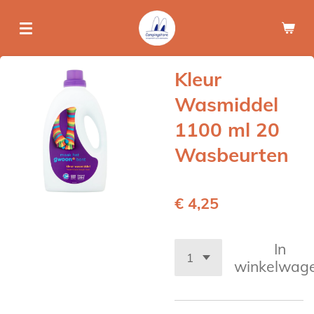
Ga
direct
naar
de
Kleur
hoofdinhoud
Wasmiddel
1100 ml 20
Wasbeurten
€ 4,25
In
winkelwag