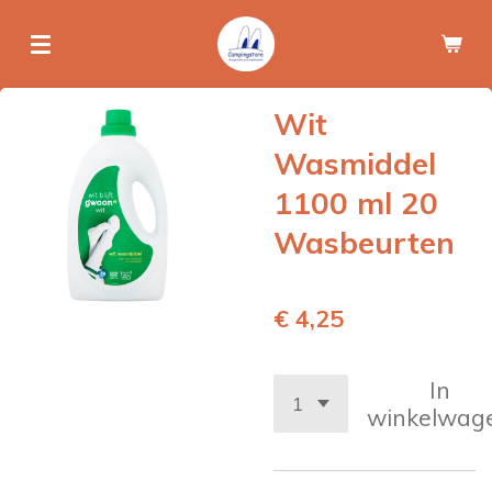
Ga
direct
naar
de
Wit
hoofdinhoud
Wasmiddel
1100 ml 20
Wasbeurten
€ 4,25
In
winkelwag