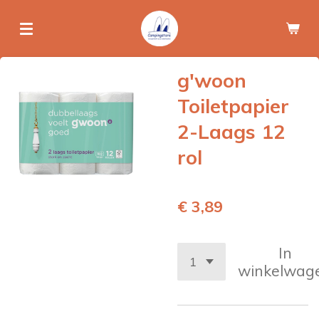
Ga
direct
naar
de
g'woon
hoofdinhoud
Toiletpapier
2-Laags 12
rol
€ 3,89
In
winkelwag