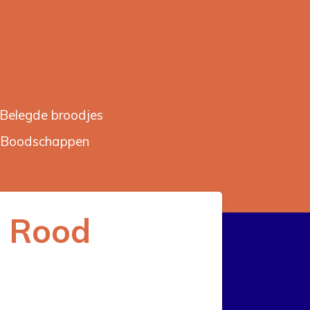
Belegde broodjes
Boodschappen
n Rood